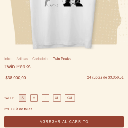
Inicio
.
Artistas
.
Carladetal
.
Twin Peaks
Twin Peaks
$38.000,00
24
cuotas de
$3.356,51
S
M
L
XL
XXL
TALLE
Guía de talles