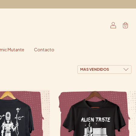
0
ic Mutante
Contacto