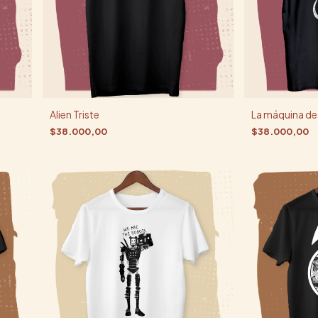
Alien Triste
La máquina de
$38.000,00
$38.000,00