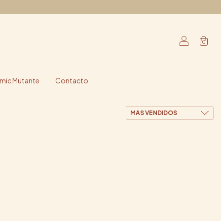
0
ic Mutante
Contacto