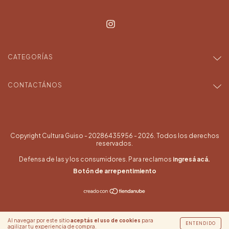
CATEGORÍAS
CONTACTÁNOS
Copyright Cultura Guiso - 20286435956 - 2026. Todos los derechos
reservados.
Defensa de las y los consumidores. Para reclamos
ingresá acá.
Botón de arrepentimiento
Al navegar por este sitio
aceptás el uso de cookies
para
ENTENDIDO
agilizar tu experiencia de compra.