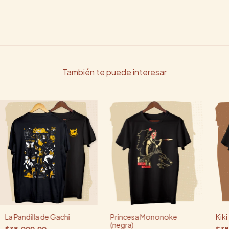
También te puede interesar
La Pandilla de Gachi
Princesa Mononoke
Kiki
(negra)
$38.000,00
$38