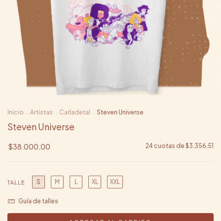
Inicio
.
Artistas
.
Carladetal
.
Steven Universe
Steven Universe
$38.000,00
24
cuotas de
$3.356,51
S
M
L
XL
XXL
TALLE
Guía de talles