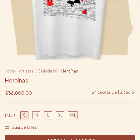
Inicio
.
Artistas
.
Carladetal
.
Heroínas
Heroínas
$38.000,00
24
cuotas de
$3.356,51
S
M
L
XL
XXL
TALLE
Guía de talles