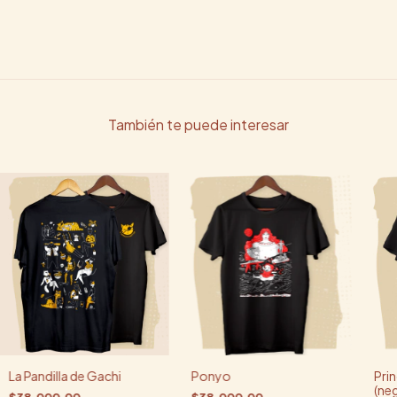
También te puede interesar
La Pandilla de Gachi
Ponyo
Pri
(neg
$38.000,00
$38.000,00