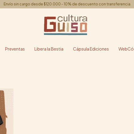
Envío sin cargo desde $120.000 - 10% de descuento con transferencia
Preventas
Libera la Bestia
Cápsula Ediciones
WebCóm