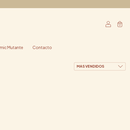
0
ic Mutante
Contacto