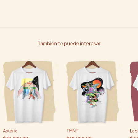
También te puede interesar
Asterix
TMNT
Leo
$38.000,00
$38.000,00
$38