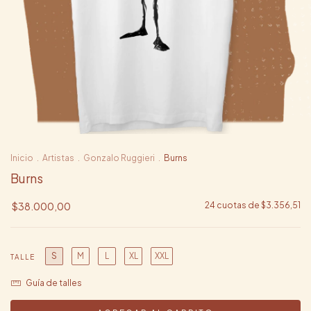
Inicio
.
Artistas
.
Gonzalo Ruggieri
.
Burns
Burns
$38.000,00
24
cuotas de
$3.356,51
S
M
L
XL
XXL
TALLE
Guía de talles