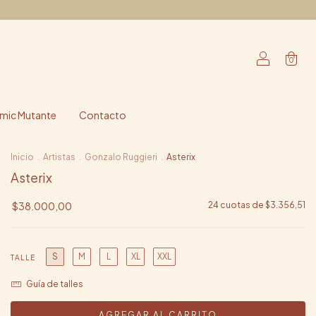
0
ic Mutante
Contacto
Inicio
.
Artistas
.
Gonzalo Ruggieri
.
Asterix
Asterix
$38.000,00
24
cuotas de
$3.356,51
S
M
L
XL
XXL
TALLE
Guía de talles