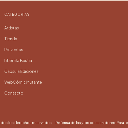
CATEGORÍAS
Artistas
Tienda
Preventas
Libera la Bestia
Cápsula Ediciones
WebCómic Mutante
Contacto
odos los derechos reservados.
Defensa de las y los consumidores. Para 