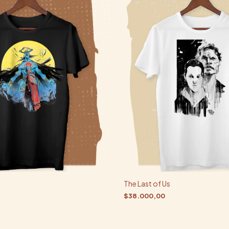
)
The Last of Us
$38.000,00