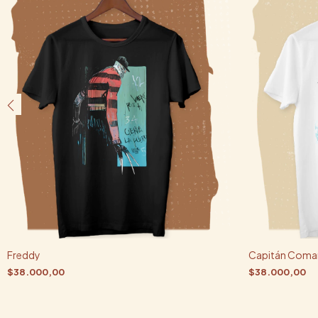
Freddy
Capitán Com
$38.000,00
$38.000,00