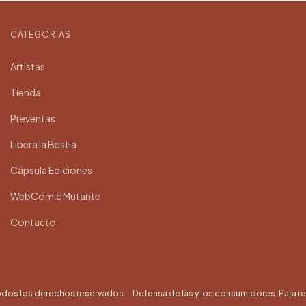
CATEGORÍAS
Artistas
Tienda
Preventas
Libera la Bestia
Cápsula Ediciones
WebCómic Mutante
Contacto
odos los derechos reservados.
Defensa de las y los consumidores. Para 