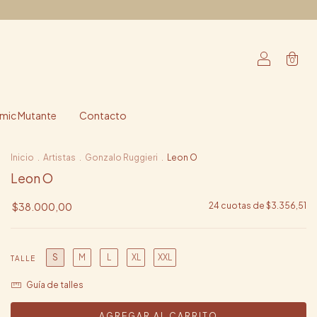
0
ic Mutante
Contacto
Inicio
.
Artistas
.
Gonzalo Ruggieri
.
Leon O
Leon O
$38.000,00
24
cuotas de
$3.356,51
S
M
L
XL
XXL
TALLE
Guía de talles