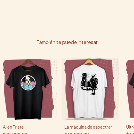
También te puede interesar
Alien Triste
La máquina de espectrar
Ult
$38.000,00
$38.000,00
$38