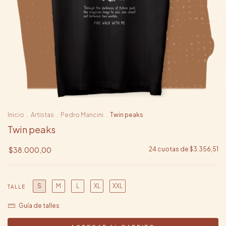
Inicio
.
Artistas
.
Pedro Mancini
.
Twin peaks
Twin peaks
$38.000,00
24
cuotas de
$3.356,51
S
M
L
XL
XXL
TALLE
Guía de talles