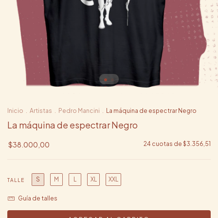
Inicio
.
Artistas
.
Pedro Mancini
.
La máquina de espectrar Negro
La máquina de espectrar Negro
$38.000,00
24
cuotas de
$3.356,51
S
M
L
XL
XXL
TALLE
Guía de talles