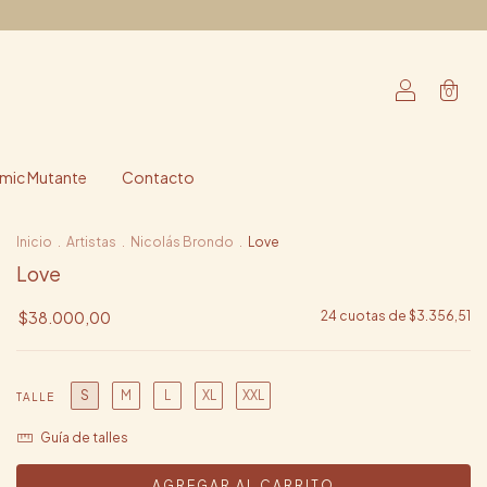
0
ic Mutante
Contacto
Inicio
.
Artistas
.
Nicolás Brondo
.
Love
Love
$38.000,00
24
cuotas de
$3.356,51
S
M
L
XL
XXL
TALLE
Guía de talles