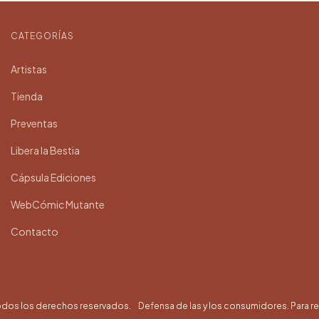
CATEGORÍAS
Artistas
Tienda
Preventas
Libera la Bestia
Cápsula Ediciones
WebCómic Mutante
Contacto
odos los derechos reservados.
Defensa de las y los consumidores. Para 