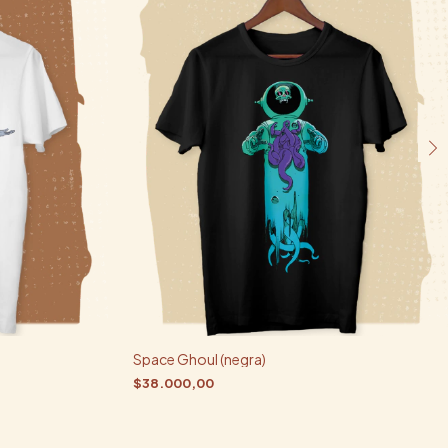
Space Ghoul (negra)
$38.000,00