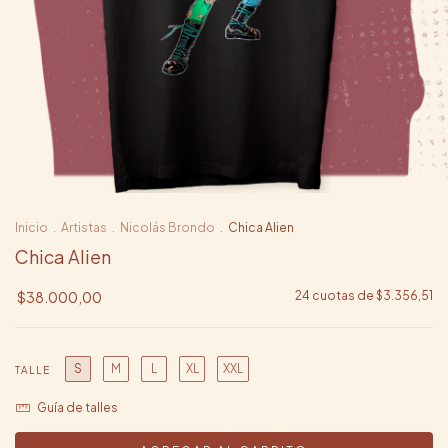
Inicio
.
Artistas
.
Nicolás Brondo
.
Chica Alien
Chica Alien
$38.000,00
24
cuotas de
$3.356,51
S
M
L
XL
XXL
TALLE
Guía de talles