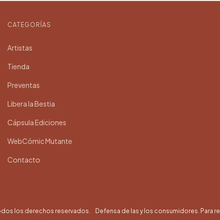
CATEGORÍAS
Artistas
Tienda
Preventas
Libera la Bestia
Cápsula Ediciones
WebCómic Mutante
Contacto
odos los derechos reservados.
Defensa de las y los consumidores. Para 