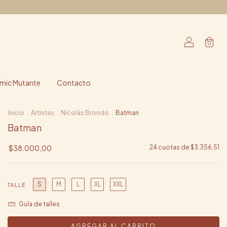
0
ic Mutante
Contacto
Inicio
.
Artistas
.
Nicolás Brondo
.
Batman
Batman
$38.000,00
24
cuotas de
$3.356,51
S
M
L
XL
XXL
TALLE
Guía de talles