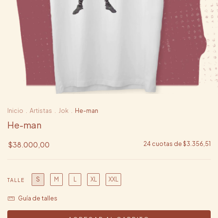
Inicio
.
Artistas
.
Jok
.
He-man
He-man
$38.000,00
24
cuotas de
$3.356,51
S
M
L
XL
XXL
TALLE
Guía de talles