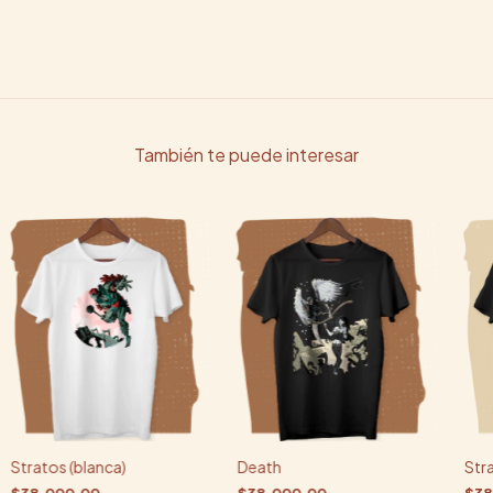
También te puede interesar
Stratos (blanca)
Death
Stra
$38.000,00
$38.000,00
$38