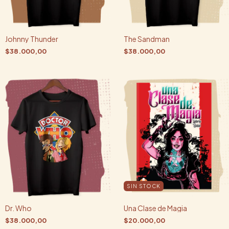
Johnny Thunder
The Sandman
$38.000,00
$38.000,00
SIN STOCK
Dr. Who
Una Clase de Magia
$38.000,00
$20.000,00